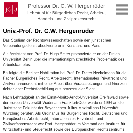
Zum
Johannes
Professor Dr. C. W. Hergenröder
Inhalt
Gutenberg-
Lehrstuhl für Bürgerliches Recht, Arbeits-,
springen
Universität
Handels- und Zivilprozessrecht
Mainz
Univ.-Prof. Dr. C.W. Hergenröder
Das Studium der Rechtswissenschaften sowie den juristischen
Vorbereitungsdienst absolvierte er in Konstanz und Paris.
Als Assistent von Prof. Dr. Hugo Seiter promovierte er an der Freien
Universität Berlin über die internationalprivatrechtliche Problematik des
Arbeitskampfes.
Es folgte die Berliner Habilitation bei Prof. Dr. Dieter Heckelmann für die
Fächer Bürgerliches Recht, Arbeitsrecht, Internationales Privatrecht und
Zivilverfahrensrecht mit einer Arbeit über Voraussetzungen und Grenzen
richterlicher Rechtsfortbildung aus prozessualer Sicht.
Nach Lehrtätigkeit an der Ernst-Moritz-Arndt-Universität Greifswald sowie
der Europa-Universität Viadrina in Frankfurt/Oder wurde er 1994 an die
Juristische Fakultät der Bayerischen Julius-Maximilians-Universität
Würzburg berufen. Als Ordinarius für Bürgerliches Recht, Deutsches und
Europäisches Arbeitsrecht, Internationales Privatrecht und
Zivilverfahrensrecht war Prof. Hergenröder im Vorstand des Instituts für
Wirtschafts- und Steuerrecht sowie des Europäischen Rechtszentrums