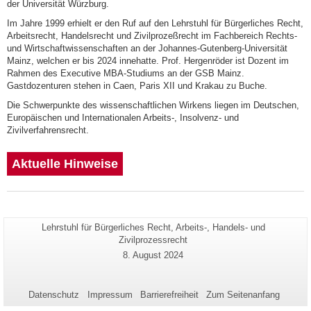
der Universität Würzburg.
Im Jahre 1999 erhielt er den Ruf auf den Lehrstuhl für Bürgerliches Recht,
Arbeitsrecht, Handelsrecht und Zivilprozeßrecht im Fachbereich Rechts-
und Wirtschaftwissenschaften an der Johannes-Gutenberg-Universität
Mainz, welchen er bis 2024 innehatte. Prof. Hergenröder ist Dozent im
Rahmen des Executive MBA-Studiums an der GSB Mainz.
Gastdozenturen stehen in Caen, Paris XII und Krakau zu Buche.
Die Schwerpunkte des wissenschaftlichen Wirkens liegen im Deutschen,
Europäischen und Internationalen Arbeits-, Insolvenz- und
Zivilverfahrensrecht.
Aktuelle Hinweise
Seiten-
Lehrstuhl für Bürgerliches Recht, Arbeits-, Handels- und
Zusätzliche
Name:
Zivilprozessrecht
Informationen
Letzte
8. August 2024
zu
Aktualisierung:
dieser
Seite
Datenschutz
Impressum
Barrierefreiheit
Zum Seitenanfang